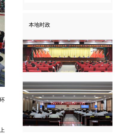
本地时政
环
上