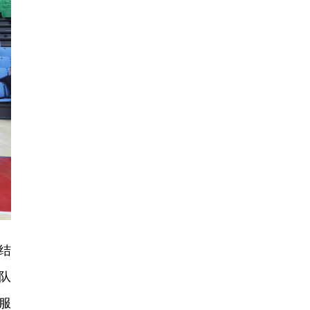
结
队
服