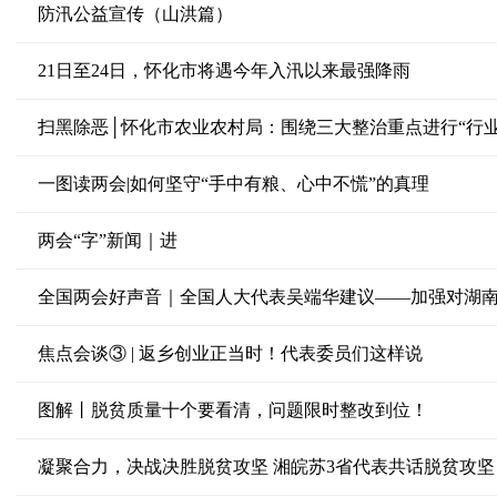
防汛公益宣传（山洪篇）
21日至24日，怀化市将遇今年入汛以来最强降雨
扫黑除恶│怀化市农业农村局：围绕三大整治重点进行“行业
一图读两会|如何坚守“手中有粮、心中不慌”的真理
两会“字”新闻｜进
全国两会好声音｜全国人大代表吴端华建议——加强对湖
焦点会谈③ | 返乡创业正当时！代表委员们这样说
图解丨脱贫质量十个要看清，问题限时整改到位！
凝聚合力，决战决胜脱贫攻坚 湘皖苏3省代表共话脱贫攻坚