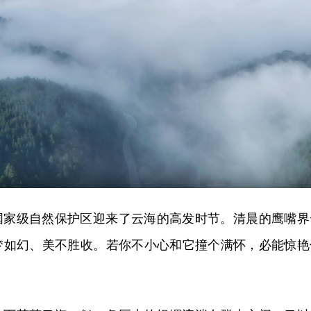
国家级自然保护区迎来了云海的高发时节。清晨的鹰嘴界
梦如幻、美不胜收。若你不小心和它撞个满怀，必能惊艳