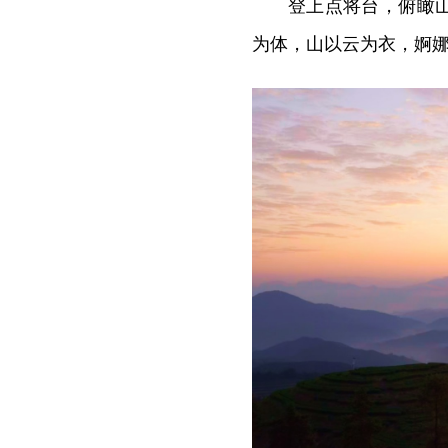
登上点将台，俯瞰
为体，山以云为衣，婀