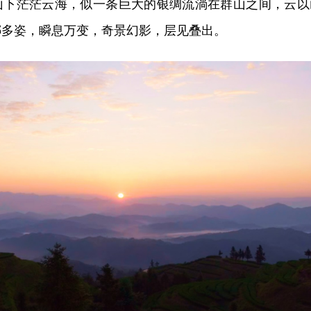
山下茫茫云海，似一条巨大的银绸流淌在群山之间，云以
娜多姿，瞬息万变，奇景幻影，层见叠出。