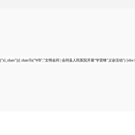
("xl_share")){ shareTo("WB","文明会同 | 会同县人民医院开展“学雷锋”义诊活动") }else if($