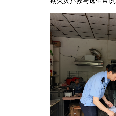
期火灾扑救与逃生常识