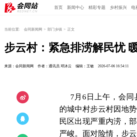
首页
新闻中心
精彩专题
乡村振兴
电
当前位置:
会同新闻网
>
部门乡镇
>
正文
步云村：紧急排涝解民忧 
来源：会同新闻网
作者：通讯员 邓沐云
编辑：王敏
2026-07-06 16:54:11
7月6日上午，会
的城中村步云村因地势
民区出现严重内涝，部
严峻。面对险情，步云