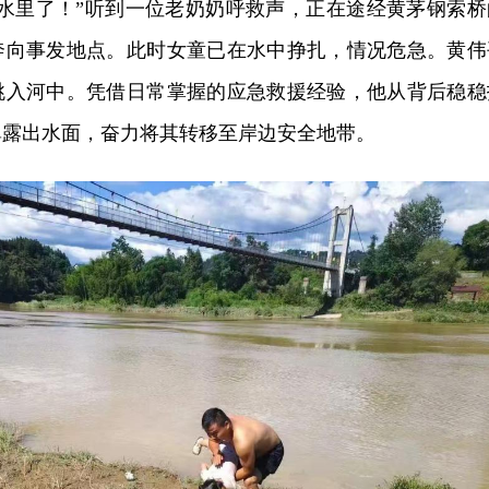
水里了！”听到一
位老奶奶
呼救声，正在途经黄茅钢索桥
奔向事发地点。此时女童已在水中挣扎，情况危急。黄伟
跳入河中。凭借日常掌握的应急救援经验，他从背后稳稳
鼻露出水面，奋力将其转移至岸边安全地带。