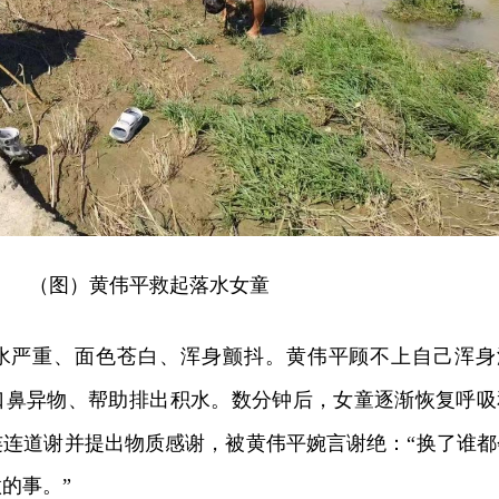
（图）黄伟平救起落水女童
水严重、面色苍白、浑身颤抖。黄伟平顾不上自己浑身
口鼻异物、帮助排出积水。数分钟后，女童逐渐恢复呼吸
连连道谢并提出物质感谢，被黄伟平婉言谢绝：
“换了谁都
的事。”