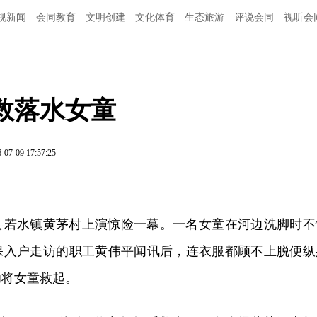
视新闻
会同教育
文明创建
文化体育
生态旅游
评说会同
视听会
救落水女童
-07-09 17:57:25
同县若水镇黄茅村上演惊险一幕。一名女童在河边洗脚时不
保入户走访的
职工黄伟平闻讯后，连衣服都顾不上脱便纵
功将女童救起。