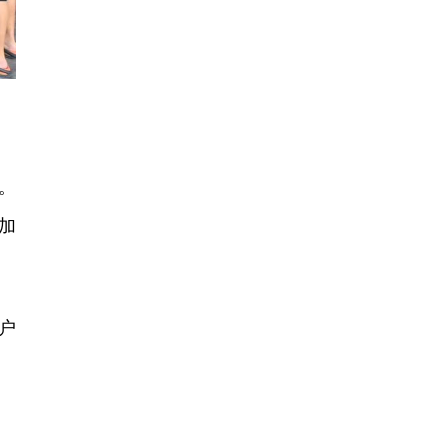
。
加
户