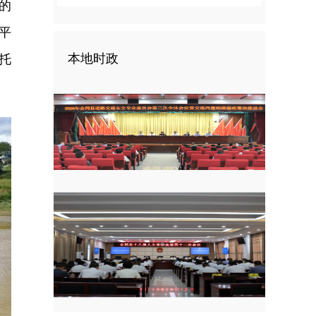
的
平
本地时政
托