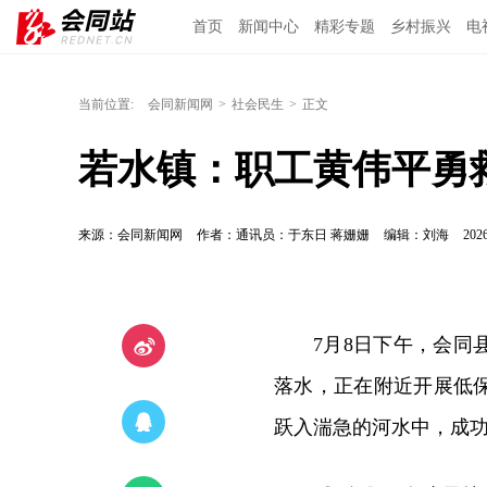
首页
新闻中心
精彩专题
乡村振兴
电
当前位置:
会同新闻网
>
社会民生
>
正文
若水镇：职工黄伟平勇
来源：会同新闻网
作者：通讯员：于东日 蒋姗姗
编辑：刘海
2026
7月8日下午，会
落水，正在附近开展低
跃入湍急的河水中，成