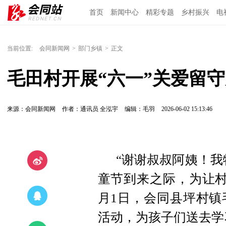
首页
新闻中心
精彩专题
乡村振兴
电
当前位置:
会同新闻网
>
部门乡镇
>
正文
毛田村开展“六一”关爱留
来源：会同新闻网
作者：通讯员 全泓宇
编辑：毛羽
2026-06-02 15:13:46
“谢谢叔叔阿姨！我
童节到来之际，为让村
月1日，会同县坪村镇
活动，为孩子们送去学