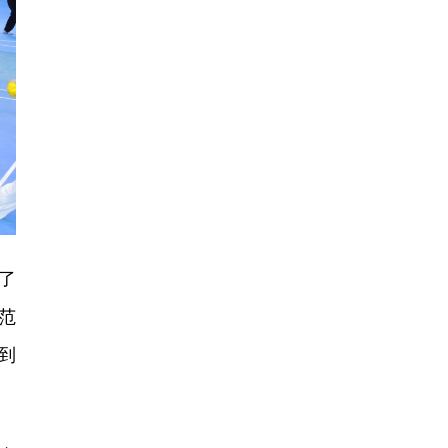
了
范
到