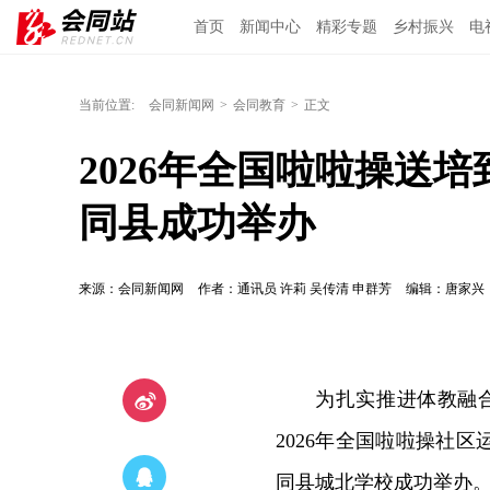
首页
新闻中心
精彩专题
乡村振兴
电
当前位置:
会同新闻网
>
会同教育
>
正文
2026年全国啦啦操送
同县成功举办
来源：会同新闻网
作者：通讯员 许莉 吴传清 申群芳
编辑：唐家兴
为扎实推进体教融合
2026年全国啦啦操社
同县城北学校成功举办