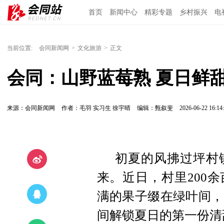
首页
新闻中心
精彩专题
乡村振兴
电
当前位置:
会同新闻网
>
文化旅游
>
正文
会同：山野蓝莓熟 夏日鲜
来源：会同新闻网
作者：毛羽 实习生 徐宇晴
编辑：甄叙斐
2026-06-22 16:14
初夏的风拂过坪村
来。近日，村里200
满的果子缀在绿叶间，
间解锁夏日的第一份清