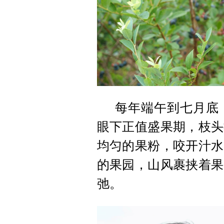
每年端午到七月底
眼下正值盛果期，枝头
均匀的果粉，咬开汁水
的果园，山风裹挟着果
弛。