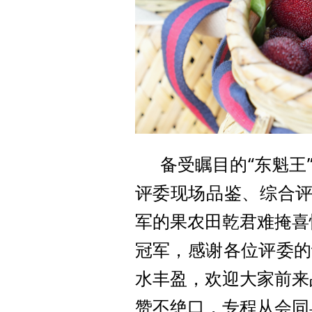
备受瞩目的
“东魁
评委现场品鉴、综合评
军的果农田乾君难掩喜
冠军，感谢各位评委的
水丰盈，欢迎大家前来
赞不绝口，专程从会同