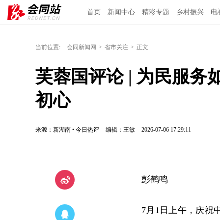
首页
新闻中心
精彩专题
乡村振兴
电
当前位置:
会同新闻网
>
省市关注
>
正文
芙蓉国评论 | 为民服
初心
来源：新湖南 • 今日热评
编辑：王敏
2026-07-06 17:29:11
彭鹤鸣
7月1日上午，庆祝