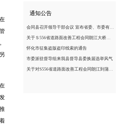
通知公告
在
会同县召开领导干部会议 宣布省委、市委有关人事安排的决定
管
关于Ｓ556省道路面改善工程会同朗江大桥至蒲稳路段施工期间实施交通管制的通告
。
怀化市征集盗版盗印线索的通告
另
市委派驻督导组来我县督导县委换届选举风气
关于对S556省道路面改善工程会同朗江到蒲稳路段施工期间实行交通管制的通告
在
发
推
着