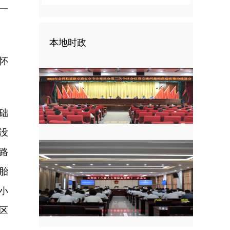
一
本地时政
怀
础
没
路
胎
小
区