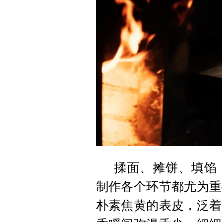
揉面、摊饼、填馅
制作各个环节都尤为重
朴素焦黄的表皮，泛着