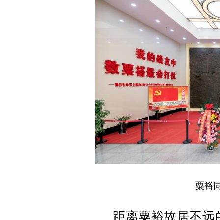
粟裕
距离粟裕故居不远