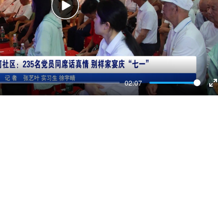
Play
02:07
E
f