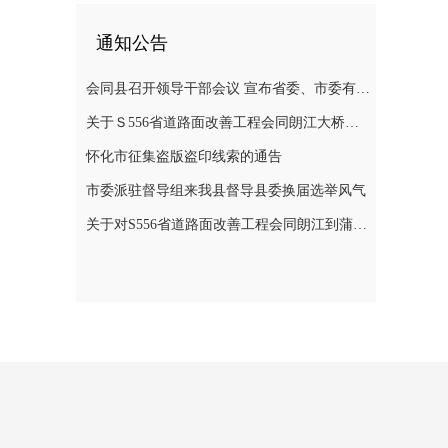
通知公告
会同县召开领导干部会议 宣布省委、市委有关人事安排的决定
关于Ｓ556省道路面改善工程会同朗江大桥至蒲稳路段施工期间实施交通管制的通告
怀化市征集盗版盗印线索的通告
市委派驻督导组来我县督导县委换届选举风气
关于对S556省道路面改善工程会同朗江到蒲稳路段施工期间实行交通管制的通告