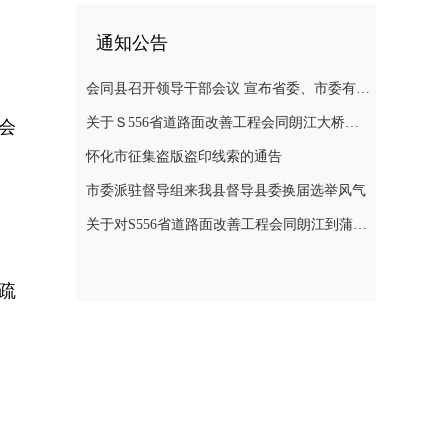
通知公告
会同县召开领导干部会议 宣布省委、市委有关人事安排的决定
关于Ｓ556省道路面改善工程会同朗江大桥至蒲稳路段施工期间实施交通管制的通告
会
怀化市征集盗版盗印线索的通告
市委派驻督导组来我县督导县委换届选举风气
关于对S556省道路面改善工程会同朗江到蒲稳路段施工期间实行交通管制的通告
疏