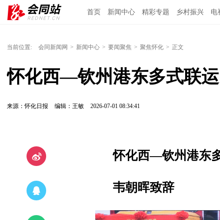
首页
新闻中心
精彩专题
乡村振兴
电
当前位置:
会同新闻网
>
新闻中心
>
要闻聚焦
>
聚焦怀化
>
正文
怀化西—钦州港东多式联运
来源：怀化日报
编辑：王敏
2026-07-01 08:34:41
怀化西—钦州港东
韦朝晖致辞