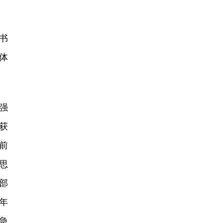
书
体
强
获
前
思
部
年
急