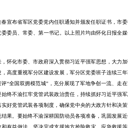
佳春宣布省军区党委党内任职通知并颁发任职证书，市委
党委委员、常委、第一书记。以上照片均由怀化日报全媒
来，怀化市委、市政府深入贯彻习近平强军思想，大力加
设，高度重视军分区建设发展，军分区党委班子连续三年
获评“全国双拥模范城”，充分展现了军地争创一流、走在
要始终不渝扛牢党管武装政治责任，持续抓好习近平强军
落实好党管武装各项制度，确保党中央的大政方针和决策
花结果。要始终不渝深耕国防动员各项准备，巩固发展近
效和有益做法，坚决完成支援地方抢险救灾、应急救援等