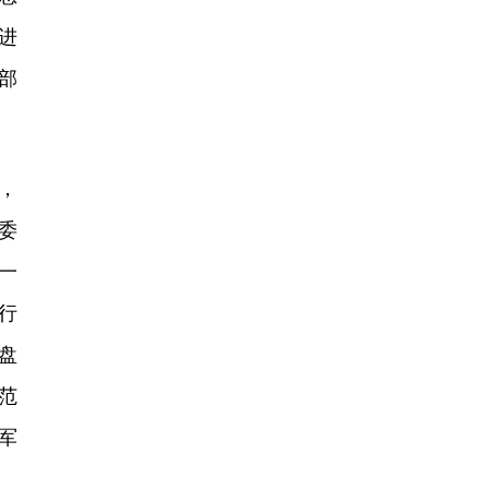
进
部
。
，
委
一
行
盘
范
军