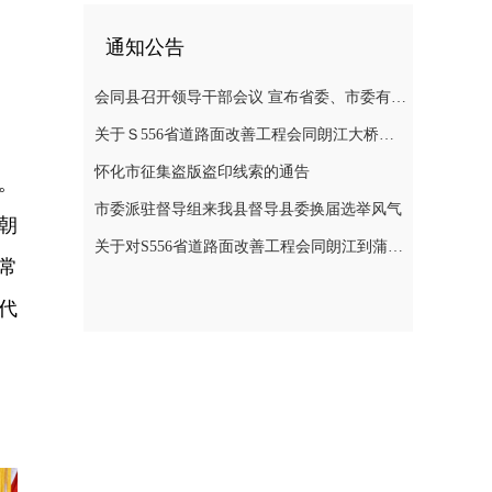
通知公告
会同县召开领导干部会议 宣布省委、市委有关人事安排的决定
关于Ｓ556省道路面改善工程会同朗江大桥至蒲稳路段施工期间实施交通管制的通告
怀化市征集盗版盗印线索的通告
。
市委派驻督导组来我县督导县委换届选举风气
朝
关于对S556省道路面改善工程会同朗江到蒲稳路段施工期间实行交通管制的通告
常
代