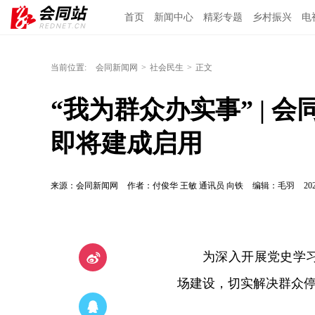
首页
新闻中心
精彩专题
乡村振兴
电
当前位置:
会同新闻网
>
社会民生
>
正文
“我为群众办实事” | 
即将建成启用
来源：会同新闻网
作者：付俊华 王敏 通讯员 向铁
编辑：毛羽
202
为深入开展党史学
场建设，切实解决群众