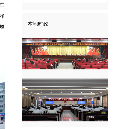
车
净
本地时政
增