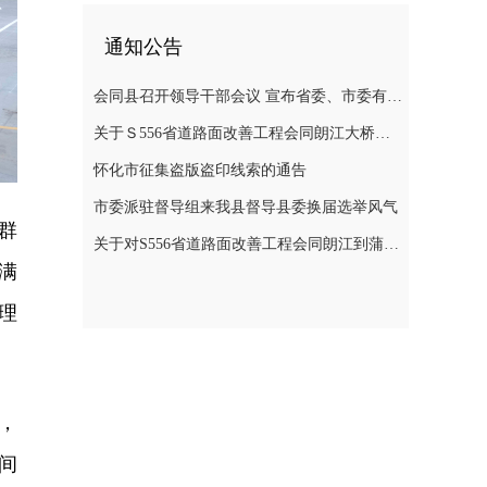
通知公告
会同县召开领导干部会议 宣布省委、市委有关人事安排的决定
关于Ｓ556省道路面改善工程会同朗江大桥至蒲稳路段施工期间实施交通管制的通告
怀化市征集盗版盗印线索的通告
市委派驻督导组来我县督导县委换届选举风气
群
关于对S556省道路面改善工程会同朗江到蒲稳路段施工期间实行交通管制的通告
满
理
，
间