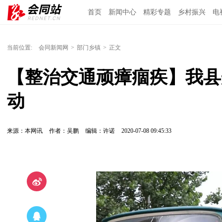
首页
新闻中心
精彩专题
乡村振兴
电
当前位置:
会同新闻网
>
部门乡镇
>
正文
【整治交通顽瘴痼疾】我县
动
来源：本网讯
作者：吴鹏
编辑：许诺
2020-07-08 09:45:33