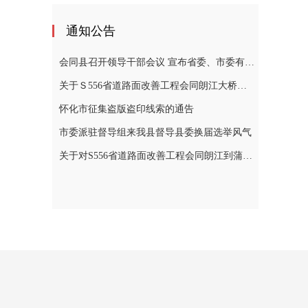
通知公告
会同县召开领导干部会议 宣布省委、市委有关人事安排的决定
关于Ｓ556省道路面改善工程会同朗江大桥至蒲稳路段施工期间实施交通管制的通告
怀化市征集盗版盗印线索的通告
市委派驻督导组来我县督导县委换届选举风气
关于对S556省道路面改善工程会同朗江到蒲稳路段施工期间实行交通管制的通告