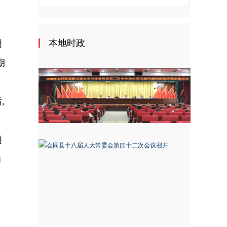
本地时政
明
期
,
明
劝